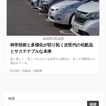
2026年2月28日
科学技術と多様化が切り拓く次世代の化粧品
とサステナブルな未来
肌に優しく、美しい仕上がりを追求する製品が、多くの消費者から
選ばれている。
カ
OEM
/
化粧品
/
自動車
テ
ゴ
リ
ー
検索
検索