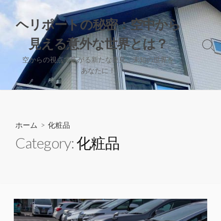
コ
ン
ヘリポートの秘密：空中から
テ
見える意外な世界とは？
ン
検
ツ
索
空からの視点で広がる新たな発見、未知の世界を
へ
切
あなたに！
り
ス
替
キ
え
ッ
プ
ホーム
> 化粧品
Category:
化粧品